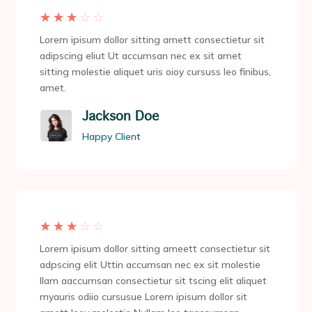
☆
☆
☆
☆
☆
Lorem ipisum dollor sitting amett consectietur sit
adipscing eliut Ut accumsan nec ex sit amet
sitting molestie aliquet uris oioy cursuss leo finibus,
amet.
Jackson Doe
Happy Client
☆
☆
☆
☆
☆
Lorem ipisum dollor sitting ameett consectietur sit
adpscing elit Uttin accumsan nec ex sit molestie
llam aaccumsan consectietur sit tscing elit aliquet
myauris odiio cursusue Lorem ipisum dollor sit