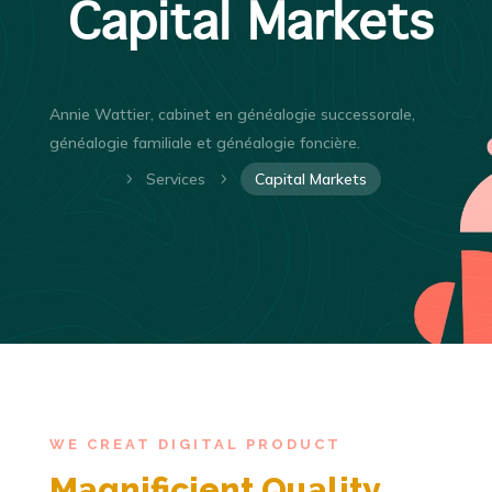
Capital Markets
Annie Wattier, cabinet en généalogie successorale,
généalogie familiale et généalogie foncière.
Services
Capital Markets
5
5
WE CREAT DIGITAL PRODUCT
Magnificient Quality