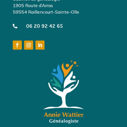
1905 Route d’Arras
59554 Raillencourt-Sainte-Olle

06 20 92 42 65