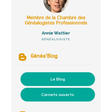
es
Membre de la Chambre des
M
els
Généalogistes Professionnels
Gé
Annie Wattier
GÉNÉALOGISTE

Généa'Blog
Le Blog
Carnets ouverts